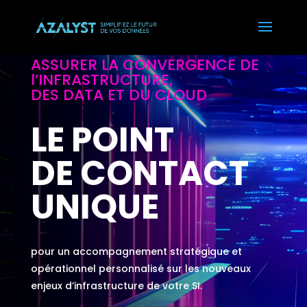
ASSURER LA CONVERGENCE DE
l’INFRASTRUCTURE,
DES DATA ET DU CLOUD
LE POINT
DE CONTACT
UNIQUE
pour un accompagnement stratégique et
opérationnel personnalisé sur les nouveaux
enjeux d’infrastructure de votre SI.