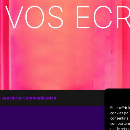
 VOS EC
r
ReachOut Communication
Pour offrir 
cookies pou
consentir à
comportement
ou de retire