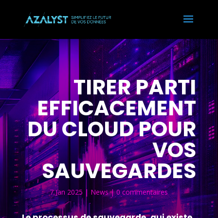
TIRER PARTI
EFFICACEMENT
DU CLOUD POUR
VOS
SAUVEGARDES
7 Jan 2025
|
News
|
0 commentaires
Le processus de sauvegarde, qui existe