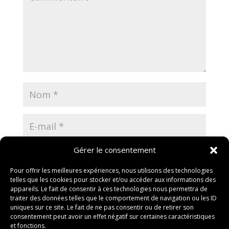
Gérer le consentement
Pour offrir les meilleures expériences, nous utilisons des technologies
telles que les cookies pour stocker et/ou accéder aux informations des
Enregistrer mon nom, mon e-mail et mon site dans
appareils. Le fait de consentir à ces technologies nous permettra de
le navigateur pour mon prochain commentaire.
traiter des données telles que le comportement de navigation ou les ID
uniques sur ce site. Le fait de ne pas consentir ou de retirer son
consentement peut avoir un effet négatif sur certaines caractéristiques
et fonctions.